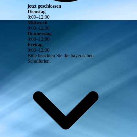
jetzt geschlossen
Dienstag
8
:
00
–
12
:
00
Mittwoch
8
:
00
–
12
:
00
Donnerstag
8
:
00
–
12
:
00
Freitag
8
:
00
–
12
:
00
Bitte beachten Sie die bayerischen
Schulferien.