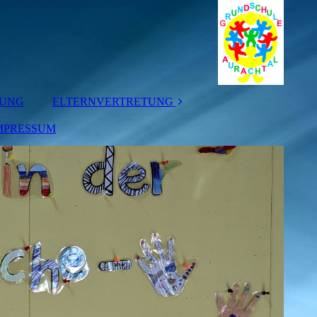
TUNG
ELTERNVERTRETUNG
MPRESSUM
ELTERNBEIRAT
KLASSENELTERN
-SPRECHER