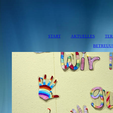
START
AKTUELLES
TER
BETREUU
MITT
BETRE
HO
MÜNCHA
HO
OBERRE
BA