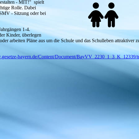
stalten - MIT!" spielt
htige Rolle. Dabei
 SMV - Sitzung oder bei
Jahrgängen 1-4.
der Kinder, überlegen
 oder arbeiten Pläne aus um die Schule und das Schulleben attraktiver z
w.gesetze-bayern.de/Content/Document/BayVV_2230_1_3_K_12339/t