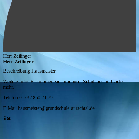
Herr Zeilinger
Herr Zeilinger
Beschreibung
Hausmeister
Weitere Infos
Er kümmert sich um unser Schulhaus und vieles
mehr.
Telefon
0173 / 850 71 79
E-Mail
hausmeister@grundschule-aurachtal.de