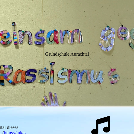
WIM
Grundschule Aurachtal
tal dieses
. (
https://juka-