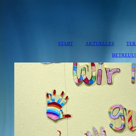
START
AKTUELLES
TER
BETREUU
MITT
BETRE
HO
MÜNCHA
HO
OBERRE
BA