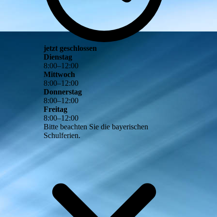
jetzt geschlossen
Dienstag
8
:
00
–
12
:
00
Mittwoch
8
:
00
–
12
:
00
Donnerstag
8
:
00
–
12
:
00
Freitag
8
:
00
–
12
:
00
Bitte beachten Sie die bayerischen
Schulferien.