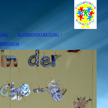
TUNG
ELTERNVERTRETUNG
MPRESSUM
ELTERNBEIRAT
KLASSENELTERN
-SPRECHER